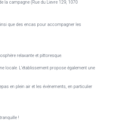
t de la campagne (Rue du Lievre 129, 1070
 ainsi que des encas pour accompagner les
osphère relaxante et pittoresque.
gine locale. L'établissement propose également une
repas en plein air et les événements, en particulier
anquille !