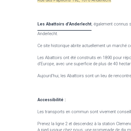
Rue des Papillons 192, 1070 Anderlecht
Les Abattoirs d'Anderlecht
, également connus s
Anderlecht.
Ce site historique abrite actuellement un marché 
Les Abattoirs ont été construits en 1890 pour répon
d'Europe, avec une superficie de plus de 40 hectar
Aujourd'hui, les Abattoirs sont un lieu de rencontr
Accessibilité :
Les transports en commun sont vivement conseill
Prenez la ligne 2 et descendez à la station Cleme
à pied jusque chez nous; une promenade de dix mi