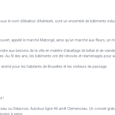
ous le nom d'Abattoir d'Adinkerk, sont un ensemble de bâtiments indust
couvert, appelé le marché Matongé, ainsi qu'un marché aux fleurs, un 
dre aux besoins de la ville en matière d'abattage de bétail et de viande
es. Au fil des ans, les bâtiments ont été rénovés et réaménagés pour ac
e animé pour les habitants de Bruxelles et les visiteurs de passage.
é !
nceau ou Delacroix. Autobus ligne 46 arrêt Clemenceau.
Un conseil gratu
nutes à peine.