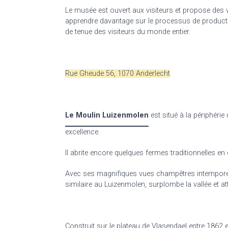
Le musée est ouvert aux visiteurs et propose des v
apprendre davantage sur le processus de production 
de tenue des visiteurs du monde entier.
Rue Gheude 56, 1070 Anderlecht
Le Moulin Luizenmolen
est situé à la périphérie
excellence.
Il abrite encore quelques fermes traditionnelles e
Avec ses magnifiques vues champêtres intemporelle
similaire au Luizenmolen, surplombe la vallée et at
Construit sur le plateau de Vlasendael entre 1862 