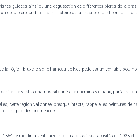
isites guidées ainsi qu'une dégustation de différentes bières de la bras
de la bière lambic et sur l'histoire de la brasserie Cantillon. Celui-ci
e
 de la région bruxelloise, le hameau de Neerpede est un véritable poumon 
n carré et de vastes champs sillonnés de chemins vicinaux, parfaits po
s, cette région vallonnée, presque intacte, rappelle les peintures de 
tire le regard des promeneurs.
et 1864, le moulin à vent Luizenmolen a cessé ses activités en 1928 et