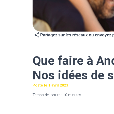
share
Partagez sur les réseaux ou envoyez p
Que faire à An
Nos idées de so
Posté le 1 avril 2023
Temps de lecture : 10 minutes