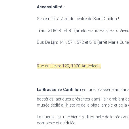
Accessibilité :
Seulement à 2km du centre de Saint-Guidon !
Tram STIB: 31 et 81 (arrêts Frans Hals, Parc Vive
Bus De Lijn: 141, 571, 572 et 810 (arrêt Marie Curie
Rue du Lievre 129, 1070 Anderlecht
L
a Brasserie Cantillon
est une brasserie artisana
bactéries lactiques présentes dans l'air ambiant de 
musée dédié à l'histoire de la bière lambic et de la
La gueuze est une bière traditionnelle de la région
complexe et acidulée.