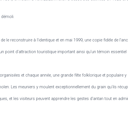
 démoli.
e le reconstruire à l'identique et en mai 1999, une copie fidèle de l'an
un point d'attraction touristique important ainsi qu'un témoin essentiel d
anisées et chaque année, une grande fête folklorique et populaire y e
molen.
Les meuniers y moulent exceptionnellement du grain qu'ils récup
es, et les visiteurs peuvent apprendre les gestes d'antan tout en admir