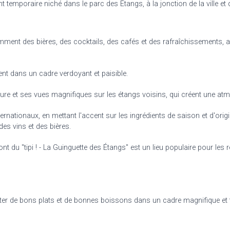
 temporaire niché dans le parc des Étangs, à la jonction de la ville e
amment des bières, des cocktails, des cafés et des rafraîchissements,
nt dans un cadre verdoyant et paisible.
ure et ses vues magnifiques sur les étangs voisins, qui créent une atm
ernationaux, en mettant l'accent sur les ingrédients de saison et d'ori
es vins et des bières.
 font du "tipi ! - La Guinguette des Étangs" est un lieu populaire pour les 
ter de bons plats et de bonnes boissons dans un cadre magnifique et tr